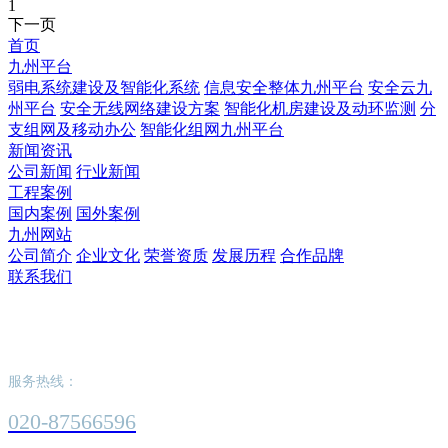
1
下一页
首页
九州平台
弱电系统建设及智能化系统
信息安全整体九州平台
安全云九
州平台
安全无线网络建设方案
智能化机房建设及动环监测
分
支组网及移动办公
智能化组网九州平台
新闻资讯
公司新闻
行业新闻
工程案例
国内案例
国外案例
九州网站
公司简介
企业文化
荣誉资质
发展历程
合作品牌
联系我们
九州平台
服务热线：
020-87566596