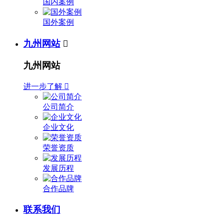
国内案例
国外案例
九州网站

九州网站
进一步了解

公司简介
企业文化
荣誉资质
发展历程
合作品牌
联系我们