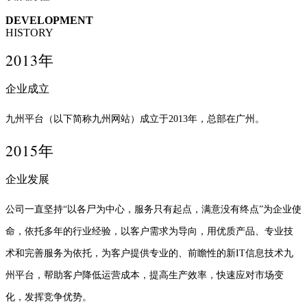
DEVELOPMENT
HISTORY
2013年
企业成立
九州平台（以下简称九州网站）成立于2013年，总部在广州。
2015年
企业发展
公司一直坚持“以各尸为中心，服务只有起点，满意没有终点”为企业使
命，依托多年的行业经验，以客户需求为导向，用优质产品、专业技
术和完善服务为依托，为客户提供专业的、前瞻性的新IT信息技术九
州平台，帮助客户降低运营成本，提高生产效率，快速应对市场变
化，发挥竞争优势。