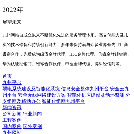
2022年
展望未来
九州网站自成立以来不断优化先进的服务管理体系、高交付能力及扎
实的技术储备和持续创新能力，多年来保持着与众多业界领先IT厂商
紧密合作，先后成为绿盟金牌代理、H3C金牌代理、信锐金牌经销商、
华为认证经销商、维谛合作伙伴、申瓯金牌代理、博科经销商等。
首页
九州平台
弱电系统建设及智能化系统
信息安全整体九州平台
安全云九
州平台
安全无线网络建设方案
智能化机房建设及动环监测
分
支组网及移动办公
智能化组网九州平台
新闻资讯
公司新闻
行业新闻
工程案例
国内案例
国外案例
九州网站