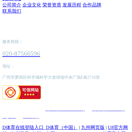
公司简介
企业文化
荣誉资质
发展历程
合作品牌
联系我们
九州平台
服务热线：
020-87566596
地址：
广州市萝岗区科学城科学大道绿地中央广场E栋2716室
版权所有：九州平台
粤ICP备2022062526号
网站建设：中企动
力
广州
SEO标签
D体育在线登陆入口_D体育（中国）
|
九州网页版
|
U8官方网